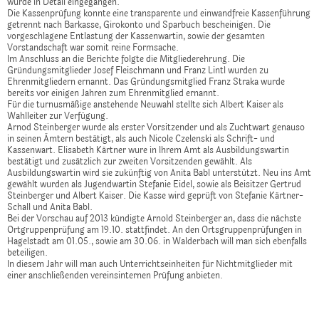
wurde in Detail eingegangen.
Die Kassenprüfung konnte eine transparente und einwandfreie Kassenführung
getrennt nach Barkasse, Girokonto und Sparbuch bescheinigen. Die
vorgeschlagene Entlastung der Kassenwartin, sowie der gesamten
Vorstandschaft war somit reine Formsache.
Im Anschluss an die Berichte folgte die Mitgliederehrung. Die
Gründungsmitglieder Josef Fleischmann und Franz Lintl wurden zu
Ehrenmitgliedern ernannt. Das Gründungsmitglied Franz Straka wurde
bereits vor einigen Jahren zum Ehrenmitglied ernannt.
Für die turnusmäßige anstehende Neuwahl stellte sich Albert Kaiser als
Wahlleiter zur Verfügung.
Arnod Steinberger wurde als erster Vorsitzender und als Zuchtwart genauso
in seinen Ämtern bestätigt, als auch Nicole Czelenski als Schrift- und
Kassenwart. Elisabeth Kärtner wure in Ihrem Amt als Ausbildungswartin
bestätigt und zusätzlich zur zweiten Vorsitzenden gewählt. Als
Ausbildungswartin wird sie zukünftig von Anita Babl unterstützt. Neu ins Amt
gewählt wurden als Jugendwartin Stefanie Eidel, sowie als Beisitzer Gertrud
Steinberger und Albert Kaiser. Die Kasse wird geprüft von Stefanie Kärtner-
Schall und Anita Babl.
Bei der Vorschau auf 2013 kündigte Arnold Steinberger an, dass die nächste
Ortgruppenprüfung am 19.10. stattfindet. An den Ortsgruppenprüfungen in
Hagelstadt am 01.05., sowie am 30.06. in Walderbach will man sich ebenfalls
beteiligen.
In diesem Jahr will man auch Unterrichtseinheiten für Nichtmitglieder mit
einer anschließenden vereinsinternen Prüfung anbieten.