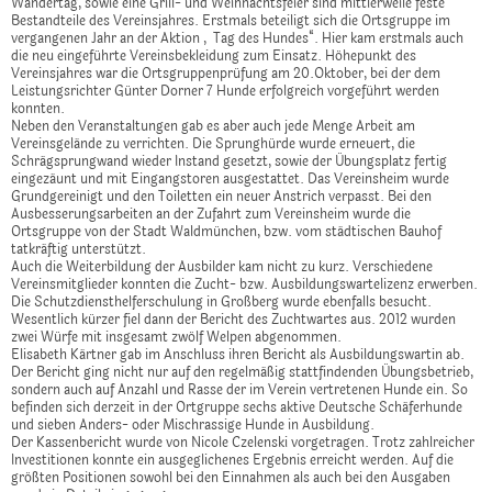
Wandertag, sowie eine Grill- und Weihnachtsfeier sind mittlerweile feste
Bestandteile des Vereinsjahres. Erstmals beteiligt sich die Ortsgruppe im
vergangenen Jahr an der Aktion „Tag des Hundes“. Hier kam erstmals auch
die neu eingeführte Vereinsbekleidung zum Einsatz. Höhepunkt des
Vereinsjahres war die Ortsgruppenprüfung am 20.Oktober, bei der dem
Leistungsrichter Günter Dorner 7 Hunde erfolgreich vorgeführt werden
konnten.
Neben den Veranstaltungen gab es aber auch jede Menge Arbeit am
Vereinsgelände zu verrichten. Die Sprunghürde wurde erneuert, die
Schrägsprungwand wieder Instand gesetzt, sowie der Übungsplatz fertig
eingezäunt und mit Eingangstoren ausgestattet. Das Vereinsheim wurde
Grundgereinigt und den Toiletten ein neuer Anstrich verpasst. Bei den
Ausbesserungsarbeiten an der Zufahrt zum Vereinsheim wurde die
Ortsgruppe von der Stadt Waldmünchen, bzw. vom städtischen Bauhof
tatkräftig unterstützt.
Auch die Weiterbildung der Ausbilder kam nicht zu kurz. Verschiedene
Vereinsmitglieder konnten die Zucht- bzw. Ausbildungswartelizenz erwerben.
Die Schutzdiensthelferschulung in Großberg wurde ebenfalls besucht.
Wesentlich kürzer fiel dann der Bericht des Zuchtwartes aus. 2012 wurden
zwei Würfe mit insgesamt zwölf Welpen abgenommen.
Elisabeth Kärtner gab im Anschluss ihren Bericht als Ausbildungswartin ab.
Der Bericht ging nicht nur auf den regelmäßig stattfindenden Übungsbetrieb,
sondern auch auf Anzahl und Rasse der im Verein vertretenen Hunde ein. So
befinden sich derzeit in der Ortgruppe sechs aktive Deutsche Schäferhunde
und sieben Anders- oder Mischrassige Hunde in Ausbildung.
Der Kassenbericht wurde von Nicole Czelenski vorgetragen. Trotz zahlreicher
Investitionen konnte ein ausgeglichenes Ergebnis erreicht werden. Auf die
größten Positionen sowohl bei den Einnahmen als auch bei den Ausgaben