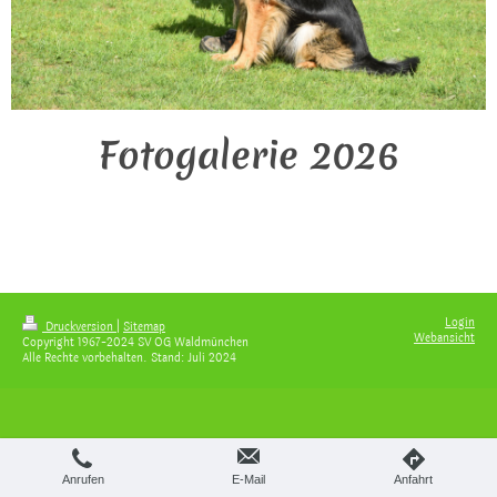
Fotogalerie 2026
Login
Druckversion
|
Sitemap
Webansicht
Copyright 1967-2024 SV OG Waldmünchen
Alle Rechte vorbehalten. Stand: Juli 2024
Anrufen
E-Mail
Anfahrt